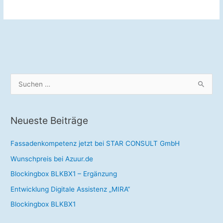
des
Jahres
2022“
–
Nominierung
S
u
c
Neueste Beiträge
h
e
Fassadenkompetenz jetzt bei STAR CONSULT GmbH
n
Wunschpreis bei Azuur.de
n
a
Blockingbox BLKBX1 – Ergänzung
c
Entwicklung Digitale Assistenz „MIRA“
h
Blockingbox BLKBX1
: