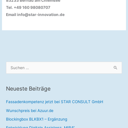
83233 Bernau am Chiemsee
Tel. +49 160 98080707
Email info@star-innovation.de
S
u
c
Neueste Beiträge
h
e
Fassadenkompetenz jetzt bei STAR CONSULT GmbH
n
Wunschpreis bei Azuur.de
n
a
Blockingbox BLKBX1 – Ergänzung
c
Entwicklung Digitale Assistenz „MIRA“