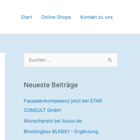
Start
Online Shops
Kontakt zu uns
S
u
c
Neueste Beiträge
h
e
Fassadenkompetenz jetzt bei STAR
n
CONSULT GmbH
n
Wunschpreis bei Azuur.de
a
Blockingbox BLKBX1 – Ergänzung
c