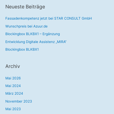
Neueste Beiträge
h
e
Fassadenkompetenz jetzt bei STAR CONSULT GmbH
n
Wunschpreis bei Azuur.de
n
a
Blockingbox BLKBX1 – Ergänzung
c
Entwicklung Digitale Assistenz „MIRA“
h
Blockingbox BLKBX1
:
Archiv
Mai 2026
Mai 2024
März 2024
November 2023
Mai 2023