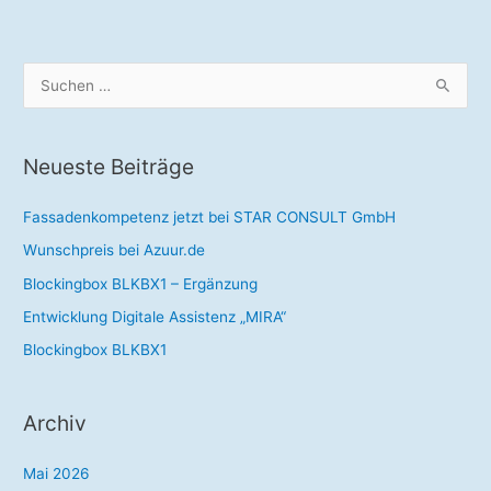
CONSULT
GmbH
S
u
c
Neueste Beiträge
h
e
Fassadenkompetenz jetzt bei STAR CONSULT GmbH
n
Wunschpreis bei Azuur.de
n
a
Blockingbox BLKBX1 – Ergänzung
c
Entwicklung Digitale Assistenz „MIRA“
h
Blockingbox BLKBX1
:
Archiv
Mai 2026